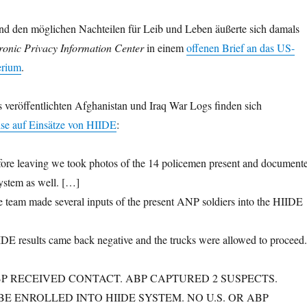
d den möglichen Nachteilen für Leib und Leben äußerte sich damals
ronic Privacy Information Center
in einem
offenen Brief an das US-
erium
.
 veröffentlichten Afghanistan und Iraq War Logs finden sich
se auf Einsätze von HIIDE
:
fore leaving we took photos of the 14 policemen present and document
ystem as well. […]
 team made several inputs of the present ANP soldiers into the HIIDE
DE results came back negative and the trucks were allowed to proceed.
ABP RECEIVED CONTACT. ABP CAPTURED 2 SUSPECTS.
BE ENROLLED INTO HIIDE SYSTEM. NO U.S. OR ABP