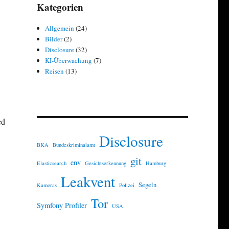
Kategorien
Allgemein
(24)
Bilder
(2)
Disclosure
(32)
KI-Überwachung
(7)
Reisen
(13)
ed
Disclosure
BKA
Bundeskriminalamt
git
env
Elasticsearch
Gesichtserkennung
Hamburg
Leakvent
Segeln
Kameras
Polizei
Tor
Symfony Profiler
USA