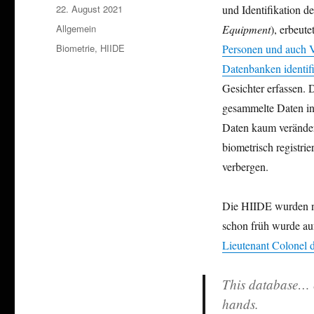
Veröffentlicht
22. August 2021
und Identifikation d
am
Kategorien
Allgemein
Equipment
), erbeut
Schlagwörter
Biometrie
,
HIIDE
Personen und auch V
Datenbanken identif
Gesichter erfassen. 
gesammelte Daten in
Daten kaum veränder
biometrisch registri
verbergen.
Die HIIDE wurden ni
schon früh wurde au
Lieutenant Colonel 
This database… es
hands.