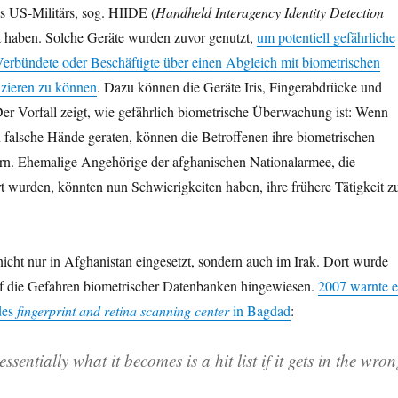
es US-Militärs, sog. HIIDE (
Handheld Interagency Identity Detection
et haben. Solche Geräte wurden zuvor genutzt,
um potentiell gefährliche
erbündete oder Beschäftigte über einen Abgleich mit biometrischen
izieren zu können
. Dazu können die Geräte Iris, Fingerabdrücke und
Der Vorfall zeigt, wie gefährlich biometrische Überwachung ist: Wenn
 falsche Hände geraten, können die Betroffenen ihre biometrischen
n. Ehemalige Angehörige der afghanischen Nationalarmee, die
ert wurden, könnten nun Schwierigkeiten haben, ihre frühere Tätigkeit z
cht nur in Afghanistan eingesetzt, sondern auch im Irak. Dort wurde
f die Gefahren biometrischer Datenbanken hingewiesen.
2007 warnte e
des
fingerprint and retina scanning center
in Bagdad
:
sentially what it becomes is a hit list if it gets in the wro