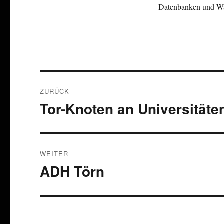
Datenbanken und Wa
Beitragsnavigation
ZURÜCK
Tor-Knoten an Universitäte
Vorheriger
Beitrag:
WEITER
ADH Törn
Nächster
Beitrag: