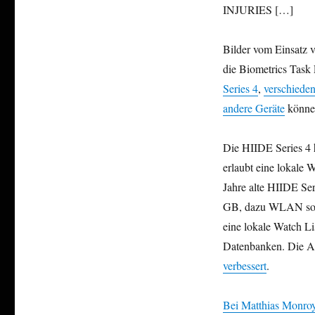
INJURIES […]
Bilder vom Einsatz 
die Biometrics Task
Series 4
,
verschiede
andere Geräte
können
Die HIIDE Series 4 
erlaubt eine lokale 
Jahre alte HIIDE Ser
GB, dazu WLAN sowie 
eine lokale Watch Li
Datenbanken. Die Ar
verbessert
.
Bei Matthias Monroy