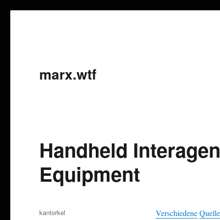
marx.wtf
Handheld Interagenc
Equipment
Autor
kantorkel
Verschiedene
Quell