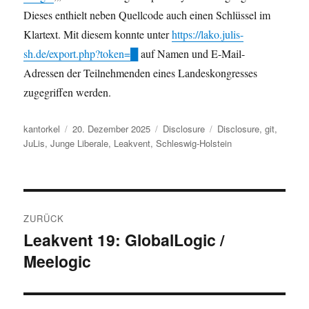
Dieses enthielt neben Quellcode auch einen Schlüssel im
Klartext. Mit diesem konnte unter
https://lako.julis-
sh.de/export.php?token=█
auf Namen und E-Mail-
Adressen der Teilnehmenden eines Landeskongresses
zugegriffen werden.
Autor
Veröffentlicht
Kategorien
Schlagwörter
kantorkel
20. Dezember 2025
Disclosure
Disclosure
,
git
,
am
JuLis
,
Junge Liberale
,
Leakvent
,
Schleswig-Holstein
Beitragsnavigation
ZURÜCK
Leakvent 19: GlobalLogic /
Vorheriger
Meelogic
Beitrag: