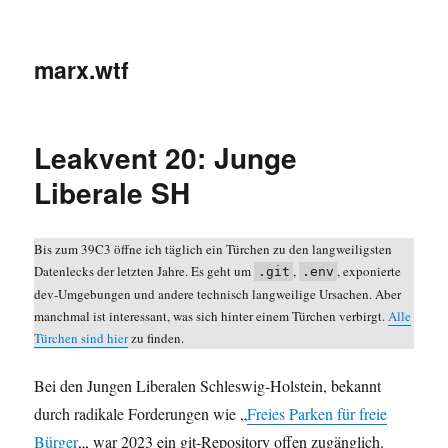
marx.wtf
Leakvent 20: Junge
Liberale SH
Bis zum 39C3 öffne ich täglich ein Türchen zu den langweiligsten
Datenlecks der letzten Jahre. Es geht um
,
, exponierte
.git
.env
dev-Umgebungen und andere technisch langweilige Ursachen. Aber
manchmal ist interessant, was sich hinter einem Türchen verbirgt.
Alle
Türchen sind hier
zu finden.
Bei den Jungen Liberalen Schleswig-Holstein, bekannt
durch radikale Forderungen wie „
Freies Parken für freie
Bürger
„, war 2023 ein git-Repository offen zugänglich.