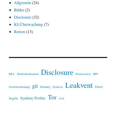
Allgemein
(24)
Bilder
(2)
Disclosure
(32)
KI-Überwachung
(7)
Reisen
(13)
Disclosure
env
BKA
Bundeskriminalamt
Elasticsearch
Leakvent
git
Gesichtserkennung
Hamburg
Kameras
Polizei
Tor
Symfony Profiler
Segeln
USA