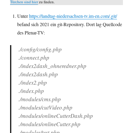
Türchen sind hier
zu finden.
Unter
https://landtag-niedersachsen-tv.im-en.com/.git/
befand sich 2021 ein git-Repository. Dort lag Quellcode
des Plenar-TV:
./config/config.php
./connect.php
./index2dash_ohneredner.php
./index2dash.php
./index2.php
./index.php
./modules/cms.php
./modules/cutVideo.php
./modules/onlineCutterDash.php
./modules/onlineCutter.php
./modules/test.php