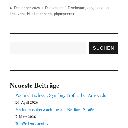
Veröffentlicht
Kategorien
Schlagwörter
4. Dezember 2025
Disclosure
Disclosure
,
env
,
Landtag
,
am
Leakvent
,
Niedersachsen
,
phpmyadmin
Suchen
SUCHEN
Neueste Beiträge
War nicht schwer: Symfony Profiler bei Advocado
26. April 2026
Verhaltensüberwachung auf Berliner Straßen
7. März 2026
Behördendomains