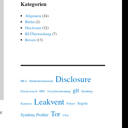
Kategorien
Allgemein
(24)
Bilder
(2)
Disclosure
(32)
KI-Überwachung
(7)
Reisen
(13)
Disclosure
BKA
Bundeskriminalamt
git
env
Elasticsearch
Gesichtserkennung
Hamburg
Leakvent
Segeln
Kameras
Polizei
hr
Tor
Symfony Profiler
USA