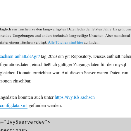
täglich ein Türchen zu den langweiligsten Datenlecks der letzten Jahre. Es geht um
erte dev-Umgebungen und andere technisch langweilige Ursachen. Aber manchmal
h hinter einem Türchen verbirgt.
Alle Türchen sind hier
zu finden.
-sachsen-anhalt.de/.git/
lag 2023 ein git-Repository. Dieses enthielt nebe
gurationsdaten, einschließlich gültiger Zugangsdaten für den mysql-
r gleichen Domain erreichbar war. Auf diesem Server waren Daten von
rsonen einsehbar.
ngsdaten konnten auch unter
https://ivy.lsb-sachsen-
/configdata.xml
gefunden werden:
="ivy5serverdev">

nections>
