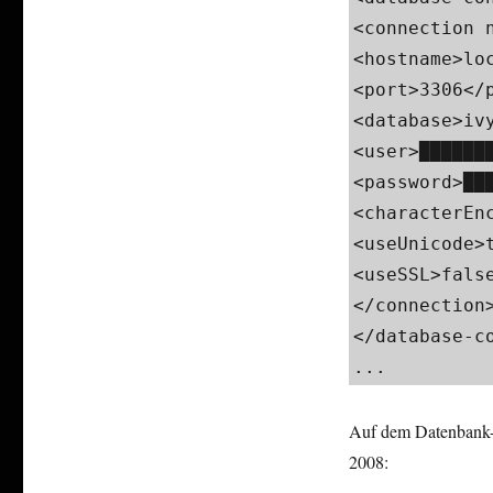
<connection n
<hostname>loc
<port>3306</p
<database>ivy
<user>███████
<password>███
<characterEnc
<useUnicode>t
<useSSL>false
</connection>
</database-co
...
Auf dem Datenbank-Se
2008: