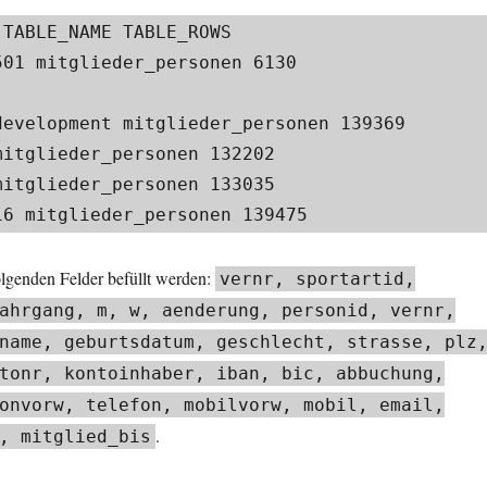
TABLE_NAME TABLE_ROWS

01 mitglieder_personen 6130

development mitglieder_personen 139369

itglieder_personen 132202

itglieder_personen 133035

16 mitglieder_personen 139475
olgenden Felder befüllt werden:
vernr, sportartid,
ahrgang, m, w, aenderung, personid, vernr,
name, geburtsdatum, geschlecht, strasse, plz
tonr, kontoinhaber, iban, bic, abbuchung,
onvorw, telefon, mobilvorw, mobil, email,
.
, mitglied_bis