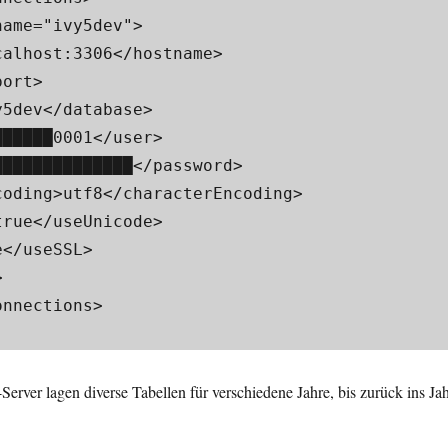
ame="ivy5dev">

alhost:3306</hostname>

ort>

5dev</database>

█████0001</user>

█████████████</password>

oding>utf8</characterEncoding>

rue</useUnicode>

</useSSL>



nnections>

rver lagen diverse Tabellen für verschiedene Jahre, bis zurück ins Ja