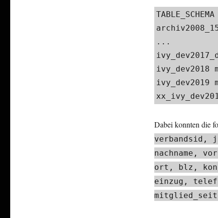
TABLE_SCHEMA 
archiv2008_15
...

ivy_dev2017_
ivy_dev2018 m
ivy_dev2019 m
xx_ivy_dev20
Dabei konnten die f
verbandsid, j
nachname, vor
ort, blz, kon
einzug, telef
mitglied_seit