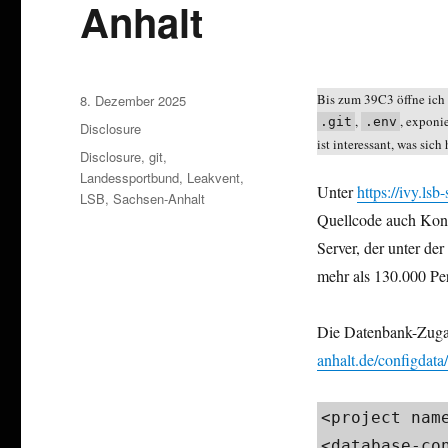
Anhalt
Veröffentlicht
Bis zum 39C3 öffne ich 
8. Dezember 2025
am
,
, exponi
.git
.env
Kategorien
Disclosure
ist interessant, was sic
Schlagwörter
Disclosure
,
git
,
Landessportbund
,
Leakvent
,
Unter
https://ivy.lsb
LSB
,
Sachsen-Anhalt
Quellcode auch Konfi
Server, der unter de
mehr als 130.000 Pe
Die Datenbank-Zuga
anhalt.de/configdata
<project name
<database-con