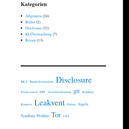
Kategorien
Allgemein
(24)
Bilder
(2)
Disclosure
(32)
KI-Überwachung
(7)
Reisen
(13)
Disclosure
BKA
Bundeskriminalamt
git
env
Elasticsearch
Gesichtserkennung
Hamburg
Leakvent
Segeln
Kameras
Polizei
Tor
Symfony Profiler
USA