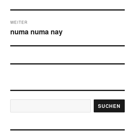
WEITER
numa numa nay
Nächster
Beitrag:
Suchen
SUCHEN