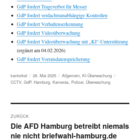
GdP fordert Trageverbot für Messer
GdP fordert verdachtsunabhängige Kontrollen
GdP fordert Verhaltenserkennung
GdP fordert Videoüberwachung
GdP fordert Videoüberwachung mit „KI“-Unterstützung
(ergänzt am 04.02.2026)
GdP fordert Vorratsdatenspeicherung
Autor
Veröffentlicht
Kategorien
Schlagwörte
kantorkel
26. Mai 2025
Allgemein
,
KI-Überwachung
am
CCTV
,
GdP
,
Hamburg
,
Kameras
,
Polizei
,
Überwachung
Beitragsnavigation
ZURÜCK
Die AFD Hamburg betreibt niemals
Vorheriger
nie nicht briefwahl-hamburg.de
Beitrag: