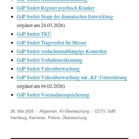
GdP fordert Register psychisch Kranker
GdP fordert Stopp der dramatischen Entwicklung
(ergänzt am 24.03.2026)
GdP fordert TKÜ
GdP fordert Trageverbot für Messer
GdP fordert verdachtsunabhängige Kontrollen
GdP fordert Verhaltenserkennung
GdP fordert Videoüberwachung
GdP fordert Videoüberwachung mit „KI“-Unterstützung
(ergänzt am 04.02.2026)
GdP fordert Vorratsdatenspeicherung
Veröffentlicht
Kategorien
Schlagwörter
26. Mai 2025
Allgemein
,
KI-Überwachung
CCTV
,
GdP
,
am
Hamburg
,
Kameras
,
Polizei
,
Überwachung