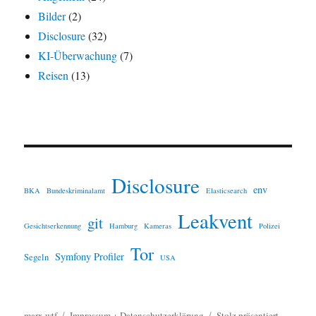
Bilder
(2)
Disclosure
(32)
KI-Überwachung
(7)
Reisen
(13)
Disclosure
env
BKA
Bundeskriminalamt
Elasticsearch
Leakvent
git
Gesichtserkennung
Hamburg
Kameras
Polizei
Tor
Symfony Profiler
Segeln
USA
marx.wtf
Impressum + Datenschutzerklärung
Stolz präsentiert