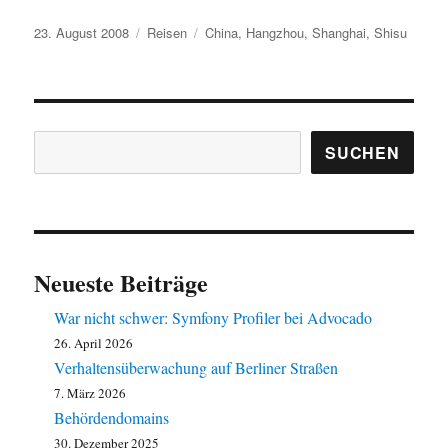
Veröffentlicht
Kategorien
Schlagwörter
23. August 2008
Reisen
China
,
Hangzhou
,
Shanghai
,
Shisu
am
Suchen
SUCHEN
Neueste Beiträge
War nicht schwer: Symfony Profiler bei Advocado
26. April 2026
Verhaltensüberwachung auf Berliner Straßen
7. März 2026
Behördendomains
30. Dezember 2025