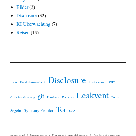
Bilder
(2)
Disclosure
(32)
KI-Überwachung
(7)
Reisen
(13)
Disclosure
env
BKA
Bundeskriminalamt
Elasticsearch
Leakvent
git
Gesichtserkennung
Hamburg
Kameras
Polizei
Tor
Symfony Profiler
Segeln
USA
marx.wtf
Impressum + Datenschutzerklärung
Stolz präsentiert