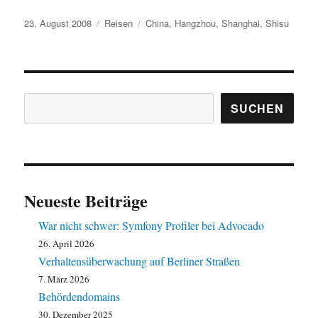
Veröffentlicht
Kategorien
Schlagwörter
23. August 2008
Reisen
China
,
Hangzhou
,
Shanghai
,
Shisu
am
Suchen
SUCHEN
Neueste Beiträge
War nicht schwer: Symfony Profiler bei Advocado
26. April 2026
Verhaltensüberwachung auf Berliner Straßen
7. März 2026
Behördendomains
30. Dezember 2025