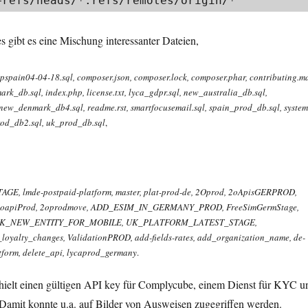
 = +refs/heads/*:refs/remotes/origin/*​
es gibt es eine Mischung interessanter Dateien,
spain04-04-18.sql​, composer.json​, composer.lock​, composer.phar​, contributing.md
k_db.sql​, index.php​, license.txt​, lyca_gdpr.sql​, new_australia_db.sql​,
w_denmark_db4.sql​, readme.rst​, smartfocusemail.sql​, spain_prod_db.sql​, system​
od_db2.sql​, uk_prod_db.sql
​​,
 lmde-postpaid-platform​, master​, plat-prod-de​, 2Oprod​, 2oApisGERPROD​,
2oapiProd​, 2oprodmove​, ADD_ESIM_IN_GERMANY_PROD​, FreeSimGermStage​,
UK_NEW_ENTITY_FOR_MOBILE​, UK_PLATFORM_LATEST_STAGE​,
loyalty_changes​, ValidationPROD​, add-fields-rates​, add_organization_name​, de-
form​, delete_api​, lycaprod_germany​
.
thielt einen gültigen API key für Complycube, einem Dienst für KYC u
n. Damit konnte u.a. auf Bilder von Ausweisen zugegriffen werden.