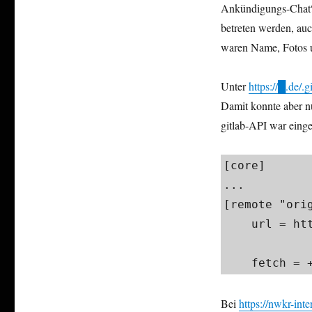
Ankündigungs-Chat“ 
betreten werden, au
waren Name, Fotos u
Unter
https://█.de/.g
Damit konnte aber nu
gitlab-API war einge
[core]

...

[remote "origi
    url = https://gitlab+deploy-token:██████████​

		@gitlab.devops.telekom.de/
    fetch
Bei
https://nwkr-int