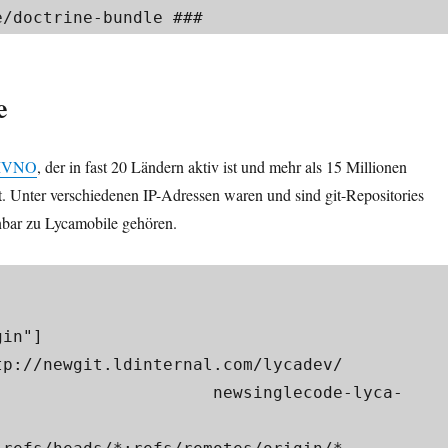
/doctrine-bundle ###​
e
VNO
, der in fast 20 Ländern aktiv ist und mehr als 15 Millionen
. Unter verschiedenen IP-Adressen waren und sind git-Repositories
nbar zu Lycamobile gehören.
n"]​

               newsinglecode-lyca-