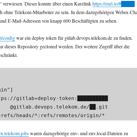
verwiesen. Dieser konnte über einen Kurzlink
https://eurl.io/#████
ch ohne Telekom-Mitarbeiter zu sein. In dem dazugehörigen Webex-Ch
nd E-Mail-Adressen von knapp 600 Beschäftigten zu sehen.
it/config
war ein deploy token für gitlab.devops.telekom.de zu finden.
r dieses Repository gecloned werden. Der weitere Zugriff über die
schränkt.
n"]​

██.git​

 = +refs/heads/*:refs/remotes/origin/*​
ern.telekom.jobs
waren dazugehörige env- und env.local-Dateien zu