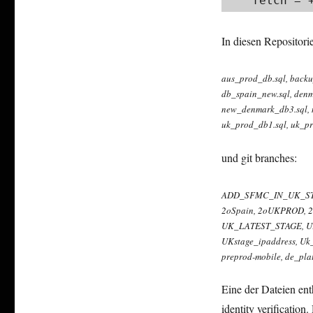
    fetch
In diesen Repositori
aus_prod_db.sql​, backup
db_spain_new.sql​, denmar
new_denmark_db3.sql​, ne
uk_prod_db1.sql​, uk_pr
und git branches:
ADD_SFMC_IN_UK_STAGE​,
2oSpain​, 2oUKPROD​, 
UK_LATEST_STAGE​, 
UKstage_ipaddress​, Uk_
preprod-mobile​, de_plat
Eine der Dateien en
identity verificatio