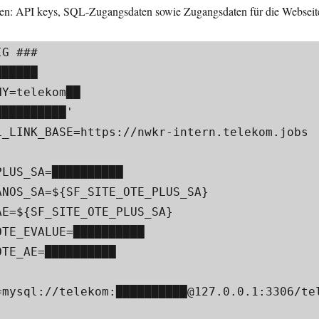
lten: API keys, SQL-Zugangsdaten sowie Zugangsdaten für die Webseit
 ###​

████​

=telekom█​█​

█████████'​

_LINK_BASE=https://nwkr-intern.telekom.jobs​

LUS_SA=██████████

NOS_SA=${SF_SITE_OTE_PLUS_SA}​

E=${SF_SITE_OTE_PLUS_SA}​

TE_EVALUE=██████████​

TE_AE=██████████​

=mysql://telekom:██████████@127.0.0.1:3306/te