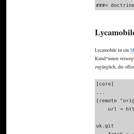
###< doctrine
Lycamobil
Lycamobile ist ein
M
Kund*innen versorgt
zugänglich, die offe
[core]​

...

[remote "origi
    url = http://newgit.ldinternal.com/lycadev/

                   
uk.git​
