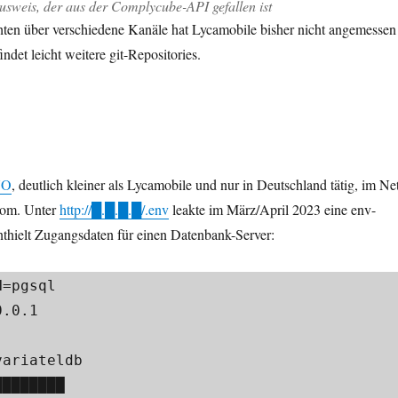
usweis, der aus der Complycube-API gefallen ist
hten über verschiedene Kanäle hat Lycamobile bisher nicht angemessen
indet leicht weitere git-Repositories.
NO
, deutlich kleiner als Lycamobile und nur in Deutschland tätig, im Ne
kom. Unter
http://█.█.█.█/.env
leakte im März/April 2023 eine env-
nthielt Zugangsdaten für einen Datenbank-Server:
=pgsql

.0.1

ariateldb

███████
