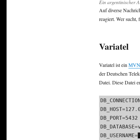
Ein argentinischer A
Auf diverse Nachric
reagiert. Wer sucht, f
Variatel
Variatel ist ein
MV
der Deutschen Tele
Datei. Diese Datei e
DB_CONNECTION
DB_HOST=127.0
DB_PORT=5432

DB_DATABASE=v
DB_USERNAME=█