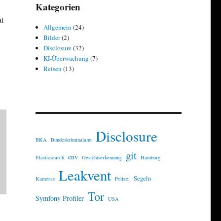
Kategorien
at
Allgemein
(24)
Bilder
(2)
Disclosure
(32)
KI-Überwachung
(7)
Reisen
(13)
Disclosure
BKA
Bundeskriminalamt
git
env
Elasticsearch
Gesichtserkennung
Hamburg
Leakvent
Segeln
Kameras
Polizei
Tor
Symfony Profiler
USA