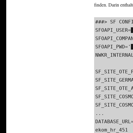
finden. Darin entha
###> SF CONFIG
SFOAPI_USER=██
SFOAPI_COMPANY
SFOAPI_PWD='█
NWKR_INTERNAL
SF_SITE_OTE_P
SF_SITE_GERMA
SF_SITE_OTE_A
SF_SITE_COSMO
SF_SITE_COSMO
...

DATABASE_URL
ekom_hr_451​
