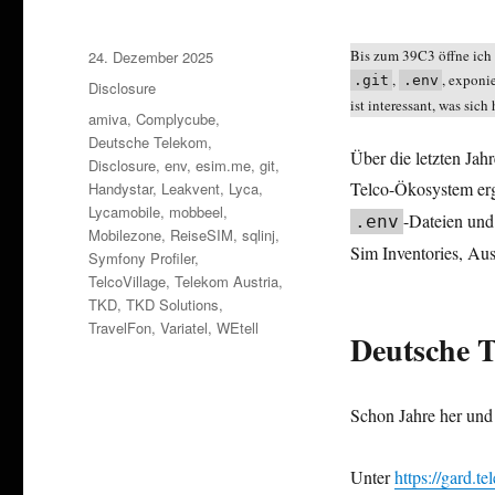
Veröffentlicht
Bis zum 39C3 öffne ich 
24. Dezember 2025
am
,
, exponi
.git
.env
Kategorien
Disclosure
ist interessant, was sic
Schlagwörter
amiva
,
Complycube
,
Deutsche Telekom
,
Über die letzten Jah
Disclosure
,
env
,
esim.me
,
git
,
Telco-Ökosystem erg
Handystar
,
Leakvent
,
Lyca
,
Lycamobile
,
mobbeel
,
-Dateien und
.env
Mobilezone
,
ReiseSIM
,
sqlinj
,
Sim Inventories, Au
Symfony Profiler
,
TelcoVillage
,
Telekom Austria
,
TKD
,
TKD Solutions
,
TravelFon
,
Variatel
,
WEtell
Deutsche 
Schon Jahre her und 
Unter
https://gard.t