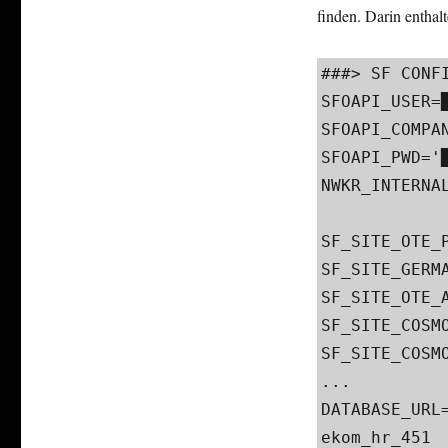
finden. Darin entha
###> SF CONFIG
SFOAPI_USER=██
SFOAPI_COMPANY
SFOAPI_PWD='█
NWKR_INTERNAL
SF_SITE_OTE_P
SF_SITE_GERMA
SF_SITE_OTE_A
SF_SITE_COSMO
SF_SITE_COSMO
...

DATABASE_URL
ekom_hr_451​
