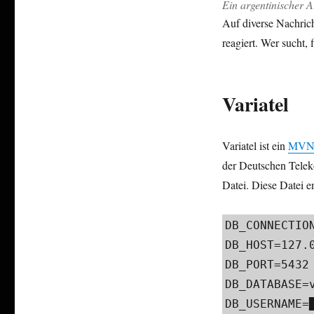
Ein argentinischer A
Auf diverse Nachric
reagiert. Wer sucht, f
Variatel
Variatel ist ein
MV
der Deutschen Tele
Datei. Diese Datei e
DB_CONNECTION
DB_HOST=127.0
DB_PORT=5432

DB_DATABASE=v
DB_USERNAME=█