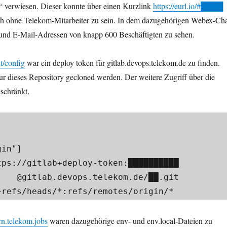
verwiesen. Dieser konnte über einen Kurzlink
https://eurl.io/#████
ch ohne Telekom-Mitarbeiter zu sein. In dem dazugehörigen Webex-Ch
nd E-Mail-Adressen von knapp 600 Beschäftigten zu sehen.
it/config
war ein deploy token für gitlab.devops.telekom.de zu finden.
r dieses Repository gecloned werden. Der weitere Zugriff über die
schränkt.
n"]​

██.git​

 = +refs/heads/*:refs/remotes/origin/*​
ern.telekom.jobs
waren dazugehörige env- und env.local-Dateien zu