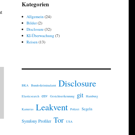
Kategorien
at
Allgemein
(24)
Bilder
(2)
Disclosure
(32)
KI-Überwachung
(7)
Reisen
(13)
Disclosure
BKA
Bundeskriminalamt
git
env
Elasticsearch
Gesichtserkennung
Hamburg
Leakvent
Segeln
Kameras
Polizei
Tor
Symfony Profiler
USA