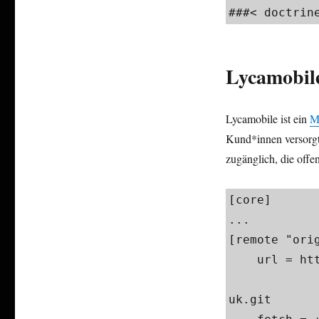
###< doctrine
Lycamobil
Lycamobile ist ein
M
Kund*innen versorgt
zugänglich, die offe
[core]​

...

[remote "origi
    url = http://newgit.ldinternal.com/lycadev/

                   
uk.git​
