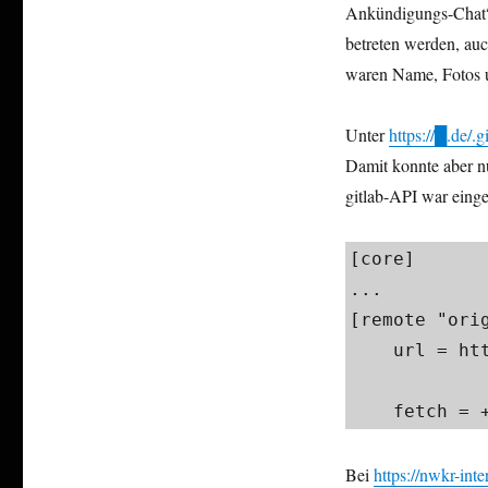
Ankündigungs-Chat“ 
betreten werden, au
waren Name, Fotos u
Unter
https://█.de/.g
Damit konnte aber nu
gitlab-API war einge
[core]

...

[remote "origi
    url = https://gitlab+deploy-token:██████████​

		@gitlab.devops.telekom.de/
    fetch
Bei
https://nwkr-int