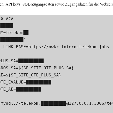
lten: API keys, SQL-Zugangsdaten sowie Zugangsdaten für die Webseit
 ###​

████​

=telekom█​█​

█████████'​

_LINK_BASE=https://nwkr-intern.telekom.jobs​

LUS_SA=██████████

NOS_SA=${SF_SITE_OTE_PLUS_SA}​

E=${SF_SITE_OTE_PLUS_SA}​

TE_EVALUE=██████████​

TE_AE=██████████​

=mysql://telekom:██████████@127.0.0.1:3306/te