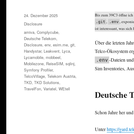
Veröffentlicht
Bis zum 39C3 öffne ich 
24. Dezember 2025
am
,
, exponi
.git
.env
Kategorien
Disclosure
ist interessant, was sic
Schlagwörter
amiva
,
Complycube
,
Deutsche Telekom
,
Über die letzten Jah
Disclosure
,
env
,
esim.me
,
git
,
Telco-Ökosystem erg
Handystar
,
Leakvent
,
Lyca
,
Lycamobile
,
mobbeel
,
-Dateien und
.env
Mobilezone
,
ReiseSIM
,
sqlinj
,
Sim Inventories, Au
Symfony Profiler
,
TelcoVillage
,
Telekom Austria
,
TKD
,
TKD Solutions
,
TravelFon
,
Variatel
,
WEtell
Deutsche 
Schon Jahre her und 
Unter
https://gard.t