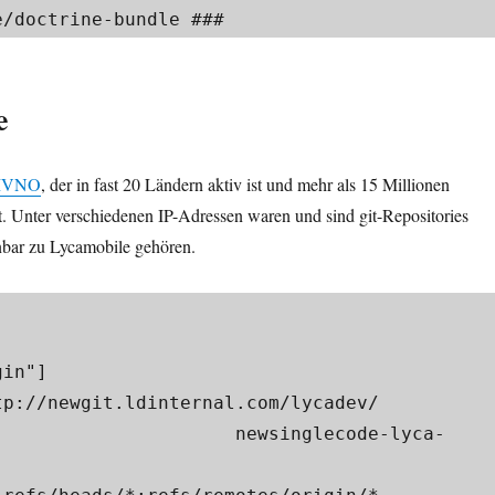
/doctrine-bundle ###​
e
VNO
, der in fast 20 Ländern aktiv ist und mehr als 15 Millionen
. Unter verschiedenen IP-Adressen waren und sind git-Repositories
nbar zu Lycamobile gehören.
n"]​

               newsinglecode-lyca-