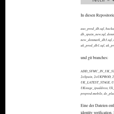
    fetch
In diesen Repositori
aus_prod_db.sql​, backup
db_spain_new.sql​, denmar
new_denmark_db3.sql​, ne
uk_prod_db1.sql​, uk_pr
und git branches:
ADD_SFMC_IN_UK_STAGE​,
2oSpain​, 2oUKPROD​, 
UK_LATEST_STAGE​, 
UKstage_ipaddress​, Uk_
preprod-mobile​, de_plat
Eine der Dateien en
identity verificatio