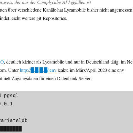
usweis, der aus der Complycube-API gefallen ist
hten über verschiedene Kanäle hat Lycamobile bisher nicht angemessen
indet leicht weitere git-Repositories.
NO
, deutlich kleiner als Lycamobile und nur in Deutschland tätig, im Ne
kom. Unter
http://█.█.█.█/.env
leakte im März/April 2023 eine env-
nthielt Zugangsdaten für einen Datenbank-Server:
=pgsql

.0.1

ariateldb

███████
