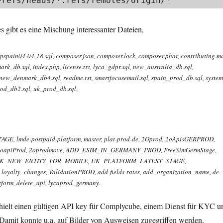
 = +refs/heads/*:refs/remotes/origin/*​
es gibt es eine Mischung interessanter Dateien,
spain04-04-18.sql​, composer.json​, composer.lock​, composer.phar​, contributing.md
k_db.sql​, index.php​, license.txt​, lyca_gdpr.sql​, new_australia_db.sql​,
w_denmark_db4.sql​, readme.rst​, smartfocusemail.sql​, spain_prod_db.sql​, system​
od_db2.sql​, uk_prod_db.sql
​​,
 lmde-postpaid-platform​, master​, plat-prod-de​, 2Oprod​, 2oApisGERPROD​,
2oapiProd​, 2oprodmove​, ADD_ESIM_IN_GERMANY_PROD​, FreeSimGermStage​,
UK_NEW_ENTITY_FOR_MOBILE​, UK_PLATFORM_LATEST_STAGE​,
loyalty_changes​, ValidationPROD​, add-fields-rates​, add_organization_name​, de-
form​, delete_api​, lycaprod_germany​
.
thielt einen gültigen API key für Complycube, einem Dienst für KYC u
n. Damit konnte u.a. auf Bilder von Ausweisen zugegriffen werden.